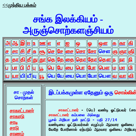
<<முந்திய பக்கம்
சங்க இலக்கியம் -
அருஞ்சொற்களஞ்சியம்
அ
ஆ
இ
ஈ
உ
ஊ
எ
ஏ
ஐ
ஒ
ஓ
ஔ
க
கா
கி
ச
சா
சி
சீ
சு
சூ
செ
சே
சை
சொ
சோ
சௌ
ஞ
ஞா
ஞி
த
தா
தி
தீ
து
தூ
தெ
தே
தை
தொ
தோ
தௌ
ந
நா
நி
ப
பா
பி
பீ
பு
பூ
பெ
பே
பை
பொ
போ
பௌ
ம
மா
மி
ய
யா
யி
யீ
யு
யூ
யெ
யே
யை
யொ
யோ
யௌ
வ
வா
வி
சா - முதல்
இடப்பக்கமுள்ள ஏதேனும் ஒரு
சொல்லின
சொற்கள்
சாகாட்டாளர்
சாகாட்டாளர்
சாகாட்டாளர்
 கம்பலை அல்லது

சாகாடு
பூசல் அறியா நன் நாட்டு - பதி 27/14
சாடி

வண்டியை ஓட்டுபவர்கள் எழுப்பும் ஆரவார ஒலியை 
சாடு
வேறே போரினால் ஏற்படும் ஆரவார ஒலியை அறியாத 
சாணம்