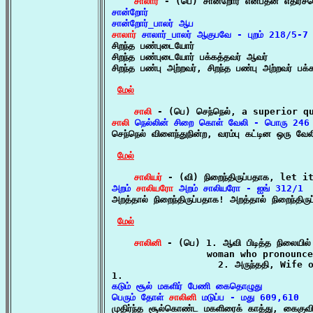
சாலார்
சான்றோர்

சாலார்
 சாலார்_பாலர் ஆகுபவே - புறம் 218/5-7

சிறந்த பண்புடையோர்

சிறந்த பண்புடையோர் பக்கத்தவர் ஆவர்

சிறந்த பண்பு அற்றவர், சிறந்த பண்பு அற்றவர் பக்
மேல்
சாலி
சாலி
 நெல்லின் சிறை கொள் வேலி - பொரு 246

செந்நெல் விளைந்துநின்ற, வரம்பு கட்டின ஒரு வேல
மேல்
சாலியர்
அறம் 
சாலியரோ
 அறம் சாலியரோ - ஐங் 312/1

அறத்தால் நிறைந்திருப்பதாக! அறத்தால் நிறைந்திருப
மேல்
சாலினி
 - (பெ) 1. ஆவி பிடித்த நிலையில்
                 woman who pronounce
                   2. அருந்ததி, Wife of
கடும் சூல் மகளிர் பேணி கைதொழுது

பெரும் தோள் 
சாலினி
 மடுப்ப - மது 609,610

முதிர்ந்த சூல்கொண்ட மகளிரைக் காத்து, கைகுவி