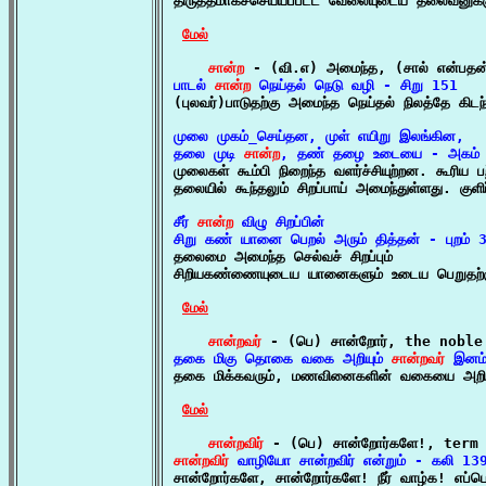

திருத்தமாகச்செய்யப்பட்ட வேலையுடைய தலைவனுக்க
மேல்
சான்ற
 - (வி.எ) அமைந்த, (சால் என்பதன்
பாடல் 
சான்ற
 நெய்தல் நெடு வழி - சிறு 151

(புலவர்)பாடுதற்கு அமைந்த நெய்தல் நிலத்தே கிடந
முலை முகம்_செய்தன, முள் எயிறு இலங்கின,

தலை முடி 
சான்ற
, தண் தழை உடையை - அகம்

முலைகள் கூம்பி நிறைந்த வளர்ச்சியுற்றன. கூரிய ப
தலையில் கூந்தலும் சிறப்பாய் அமைந்துள்ளது. குளி
சீர் 
சான்ற
 விழு சிறப்பின்

சிறு கண் யானை பெறல் அரும் தித்தன் - புறம்

தலைமை அமைந்த செல்வச் சிறப்பும்

சிறியகண்ணையுடைய யானைகளும் உடைய பெறுதற்கு
மேல்
சான்றவர்
தகை மிகு தொகை வகை அறியும் 
சான்றவர்
 இனம

தகை மிக்கவரும், மணவினைகளின் வகையை அறிந்த
மேல்
சான்றவிர்
சான்றவிர்
 வாழியோ சான்றவிர் என்றும் - கலி 13

சான்றோர்களே, சான்றோர்களே! நீர் வாழ்க! எப்பொழ