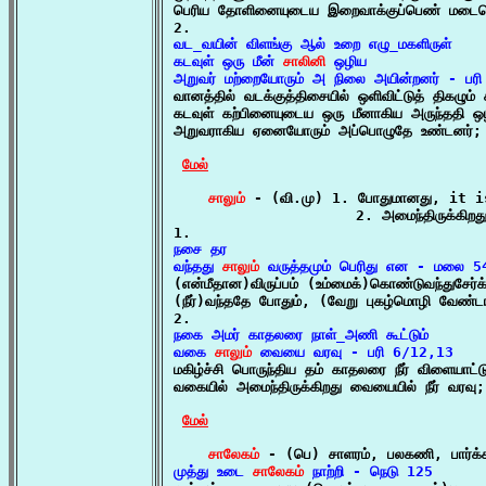
பெரிய தோளினையுடைய இறைவாக்குப்பெண் மடைக
வட_வயின் விளங்கு ஆல் உறை எழு_மகளிருள்

கடவுள் ஒரு மீன் 
சாலினி
 ஒழிய

அறுவர் மற்றையோரும் அ நிலை அயின்றனர் - பர

வானத்தில் வடக்குத்திசையில் ஒளிவிட்டுத் திகழும் 
கடவுள் கற்பினையுடைய ஒரு மீனாகிய அருந்ததி ஒழ
அறுவராகிய ஏனையோரும் அப்பொழுதே உண்டனர்;

மேல்
சாலும்
 - (வி.மு) 1. போதுமானது, it i
                     2. அமைந்திருக்கிறத
நசை தர

வந்தது 
சாலும்
 வருத்தமும் பெரிது என - மலை 

(என்மீதான)விருப்பம் (உம்மைக்)கொண்டுவந்துசேர்க்
(நீர்)வந்ததே போதும், (வேறு புகழ்மொழி வேண்டா
நகை அமர் காதலரை நாள்_அணி கூட்டும்

வகை 
சாலும்
 வையை வரவு - பரி 6/12,13

மகிழ்ச்சி பொருந்திய தம் காதலரை நீர் விளையாட்
வகையில் அமைந்திருக்கிறது வையையில் நீர் வரவு;

மேல்
சாலேகம்
 - (பெ) சாளரம், பலகணி, பார்க
முத்து உடை 
சாலேகம்
 நாற்றி - நெடு 125