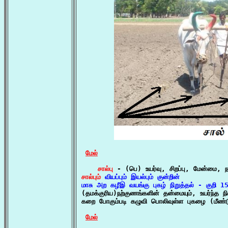
மேல்
சால்பு
சால்பும்
 வியப்பும் இயல்பும் குன்றின்

மாசு அற கழீஇ வயங்கு புகழ் நிறுத்தல் - குறி 1

(தமக்குரிய)நற்குணங்களின் தன்மையும், உயர்ந்த நிலைய
கறை போகும்படி கழுவி பொலிவுள்ள புகழை (மீண்டும
மேல்