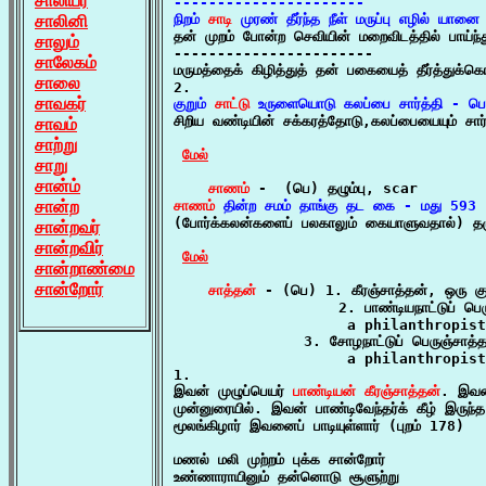
சாலியர்
----------------------

சாலினி
நிறம் 
சாடி
 முரண் தீர்ந்த நீள் மருப்பு எழில் யா

தன் முறம் போன்ற செவியின் மறைவிடத்தில் பாய்ந்த
சாலும்
-----------------------

சாலேகம்
மருமத்தைக் கிழித்துத் தன் பகையைத் தீர்த்த
சாலை
சாவகர்
குறும் 
சாட்டு
 உருளையொடு கலப்பை சார்த்தி - பெ

சிறிய வண்டியின் சக்கரத்தோடு,கலப்பையையும் சார்
சாவம்
சாற்று
மேல்
சாறு
சான்ம்
சாணம்
சான்ற
சாணம்
 தின்ற சமம் தாங்கு தட கை - மது 593

(போர்க்கலன்களைப் பலகாலும் கையாளுவதால்) தழ
சான்றவர்
சான்றவிர்
மேல்
சான்றாண்மை
சான்றோர்
சாத்தன்
 - (பெ) 1. கீரஞ்சாத்தன், ஒரு
                   2. பாண்டியநாட்டுப் பெரு
                    a philanthropist
	       3. சோழநாட்டுப் பெருஞ்சாத்தன், வள்ளல்,

                    a philanthropist
1.

இவன் முழுப்பெயர் 
பாண்டியன் கீரஞ்சாத்தன்
. இவன்
முன்னுரையில். இவன் பாண்டிவேந்தர்க் கீழ் இருந
மூலங்கிழார் இவனைப் பாடியுள்ளார் (புறம் 178)

மணல் மலி முற்றம் புக்க சான்றோர்

உண்ணாராயினும் தன்னொடு சூளுற்று
