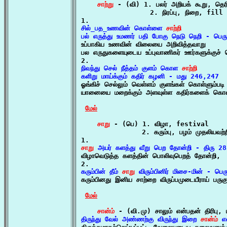
சாற்று
 - (வி) 1. பலர் அறியக் கூறு, தெ
                 2. நிரப்பு, நிறை, fill

சில்_பத_உணவின் கொள்ளை 
சாற்றி
பல் எருத்து உமணர் பதி போகு நெடு நெறி - பெர

உப்பாகிய உணவின் விலையை அறிவித்தவாறு

பல எருதுகளையுடைய உப்புவாணிகர் ஊர்களுக்குச் செ
நிவந்து செல் நீத்தம் குளம் கொள 
சாற்றி
களிறு மாய்க்கும் கதிர் கழனி - மது 246,247

ஓங்கிச் செல்லும் வெள்ளம் குளங்கள் கொள்ளும்படி 
யானையை மறைக்கும் அளவுள்ள கதிர்களைக் கொண்
மேல்
சாறு
 - (பெ) 1. விழா, festival

               2. கரும்பு, பழம் முதலியவற்றி
சாறு
 அயர் களத்து வீறு பெற தோன்றி - திரு 2

விழாவெடுத்த களத்தின் பொலிவுபெறத் தோன்றி,

கரும்பின் தீம் 
சாறு
 விரும்பினிர் மிசை-மின் - பெர

கரும்பினது இனிய சாற்றை விருப்பமுடையீராய் பருகுவீ
மேல்
சான்ம்
 - (வி.மு) சாலும் என்பதன் திரிபு, 
திருந்து வேல் அண்ணற்கு விருந்து இறை 
சான்ம்
 எ