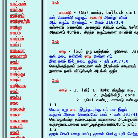
சாத்தன்
மேல்
சாத்து
சாகாடு
சாந்தம்
கள் கொண்டு மறுகும் 
சாகாடு
 அளற்று உறின்

சாந்தாற்றி
ஆய் கரும்பு அடுக்கும் - அகம் 116/3,4
சாந்து

கள்ளைக் கொண்டு பலகாலும் திரியும் வண்டி சேற்றில்
சாபம்
அதனைப் போக்க, சிறந்த கரும்புகளை அடுக்கி வழி
சாம்பல்
மேல்
சாம்பு
சாமரை
சாடி
சாமனார்
கலி மடை கள்ளின் 
சாடி
 அன்ன எம்

இள நலம் இல்_கடை ஒழிய - நற் 295/7,8
சாய்

செருக்குத்தரும் உணவான கள் இருக்கும் சாடியைப்
சாயல்
இளமை நலம் வீட்டுக்குள் அடங்கி ஒழிய

சார்த்து
சாரல்
மேல்
சாரிகை
சாடு
 - 1. (வி) 1. மேலே விழுந்து அடி,
சால்
                  2. குத்திக்கிழி, gore

சால்பு
           2. (பெ) வண்டி, சாகாடு என்பதன்
சால
சாலகம்
கொல் ஏறு 
சாட
 இருந்தார்க்கு எம் பல் இரும்

சாலா
கூந்தல் அணை கொடுப்பேம் யாம் - கலி 101/4

கொல்லுகின்ற தன்மையுள்ள காளையை அடக்குபவர்க
சாலாமை
கூந்தலுடையாளை மணமுடித்துக்கொடுப்போம் நாம்;

சாலார்
சாலி
முறம் செவி மறை பாய்பு முரண் செய்த புலி செற்று