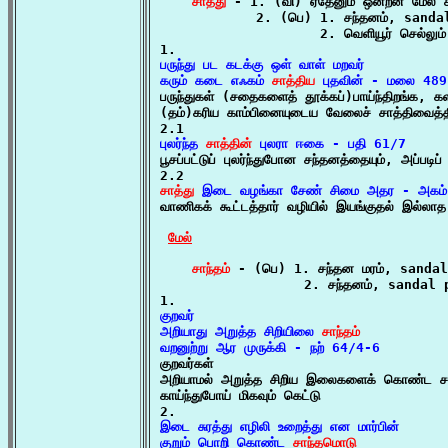
சாத்து
 - 1. (வி) ஏதேனும் ஒன்றன் மேல்
            2. (பெ) 1. சந்தனம், sandal
                    2. வெளியூர் செல்லும்
பருந்து பட கடக்கு ஒள் வாள் மறவர்

கரும் கடை எஃகம் 
சாத்திய
 புதவின் - மலை 48

பருந்துகள் (சதைகளைத் தூக்கப்)பாய்ந்திறங்க, 
(தம்)கரிய காம்பினையுடைய வேலைச் சாத்திவைத்திர
புலர்ந்த 
சாத்தின்
 புலரா ஈகை - பதி 61/7

பூசப்பட்டுப் புலர்ந்துபோன சந்தனத்தையும், அப்படிப
சாத்து
 இடை வழங்கா சேண் சிமை அதர - அகம்

வாணிகக் கூட்டத்தார் வழியில் இயங்குதல் இல்லா
மேல்
சாந்தம்
 - (பெ) 1. சந்தன மரம், sandal
                  2. சந்தனம், sandal p
குறவர்

அறியாது அறுத்த சிறியிலை 
சாந்தம்
வறனுற்று ஆர முருக்கி - நற் 64/4-6

குறவர்கள்

அறியாமல் அறுத்த சிறிய இலைகளைக் கொண்ட சந்
காய்ந்துபோய் மிகவும் கெட்டு

இடை சுரத்து எழிலி உறைத்து என மார்பின்

குறும் பொறி கொண்ட 
சாந்தமொடு