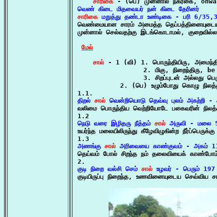
சாரிகை
சாரிகை
 மறுத்து தண்டா உண்டிகை - பரி 6/35,

வெண்மையான சாரம் அமைத்த தெப்பத்தினையுடையவ
முன்னால் செல்வதற்கு இடங்கொடாமல், குறைவில்லா
மேல்
சால்
 - 1 (வி) 1. பொருந்தியிரு, அமைந்
                 2. மிகு, நிறைந்திரு, b
                 3. சிறப்புடன் அல்லது பெ
           2. (பெ) உழும்போது கொழு நிலத்தில
திறல் 
சால்
 வென்றியொடு தெவ்வு புலம் அகற்றி - 

வலிமை பொருந்திய வெற்றியோடே பகைவரின் நிலத்த
நெடு வரை இழிதரு நீத்தம் 
சால்
 அருவி - மலை 

உயர்ந்த மலையிலிருந்து கீழேவிழுகின்ற நீர்ப்பெருக்க
அணங்கு 
சால்
 அரிவையை காண்குவம் - அகம் 1

தெய்வம் போல் சிறந்த நம் தலைவியைக் காண்போம்
குடி நிறை வல்சி செம் 
சால்
 உழவர் - பெரும் 197

குடியிருப்பு நிறைந்த, உணவினையுடைய செவ்விய ச