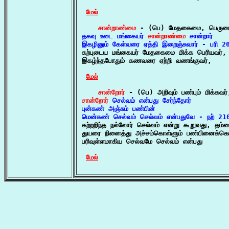
மேல்
சான்றாண்மை
தகவு உடை மங்கையர் 
சான்றாண்மை
 சான்றார்

இகழினும் கேள்வரை ஏத்தி இறைஞ்சுவார் - பரி 

கற்புடைய மங்கையர் மேதகைமை மிக்க பெரியவர்,

இகழ்ந்தபோதும் கணவரை ஏற்றி வணங்குவர்,

மேல்
சான்றோர்
சான்றோர்
 செல்வம் என்பது சேர்ந்தோர்

புன்கண் அஞ்சும் பண்பின்

மென்கண் செல்வம் செல்வம் என்பதுவே - நற் 21

கற்றறிந்த நல்லோர் செல்வம் என்று கூறுவது, தம்மை
துயரை நினைத்து அச்சம்கொள்ளும் பண்பினைக்க
பரிவுள்ளமாகிய செல்வமே செல்வம் என்பது

மேல்