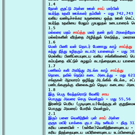
நோன் குறட்டு அன்ன ஊன் 
சாய்
 மார்பின்

உயர்ந்த உதவி ஊக்கலர் தம்மின் - மது 742,743

வலிய வண்டிச்சக்கர உருளையை ஒத்த ஊன் கெட்ட
உயர்ந்த உதவியை மேலும் முயலுதல் உடையாரைக் க
மல்லரை மறம் 
சாய்த்த
 மலர் தண் தார் அகலத்தோ

மல்லர்களின் வீரத்தை அழித்துக் கெடுத்த, மலரா
மென் பிணி வன் தொடர் பேணாது காழ் 
சாய்த்து
கந்து நீத்து உழிதரும் கடாஅ யானையும் - மது 3

மெல்லிய பிணிப்பையுடைய வலிய சங்கிலிகளைப் ப
கம்பத்தை விட்டுச் சுழலும் கடாத்தையுடைய யானையு
பணிலம் கலி அவிந்து அடங்க காழ் 
சாய்த்து
நொடை நவில் நெடும் கடை அடைத்து - மது 62

சங்குகள் ஆரவாரம் ஒழிந்து அடங்கிக் கிடக்க, சட்ட
பண்டங்களுக்கு விலைகூறும் நெடிய கடையை அடைத
இரு பெரு வேந்தரொடு வேளிர் 
சாய
பொருது அவரை செரு வென்றும் - மது 55,56

இரண்டு பெரிய (முடியுடைய)வேந்தருடன் குறுநிலமன்னர் 
பொருது அவரைப் போரில் வென்றும்,

இரும் பனை வெளிற்றின் புன் 
சாய்
 அன்ன

குரூஉ மயிர் யாக்கை குடா அடி உளியம் - திரு 3

கரிய பனையின் - (உள்ளே)வெளிற்றினையுடைய - ப
கரிய நிறத்தையுடைய மயிரினையுடைய உடம்பினையும