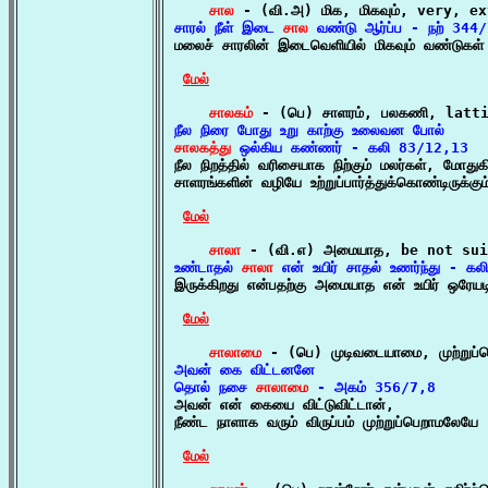
சால
சாரல் நீள் இடை 
சால
 வண்டு ஆர்ப்ப - நற் 344

மலைச் சாரலின் இடைவெளியில் மிகவும் வண்டுகள்
மேல்
சாலகம்
சாலகத்து
 ஒல்கிய கண்ணர் - கலி 83/12,13

நீல நிறத்தில் வரிசையாக நிற்கும் மலர்கள், மோது
சாளரங்களின் வழியே உற்றுப்பார்த்துக்கொண்டிருக்கும்
மேல்
சாலா
உண்டாதல் 
சாலா
 என் உயிர் சாதல் உணர்ந்து - க

இருக்கிறது என்பதற்கு அமையாத என் உயிர் ஒரேயடியாக
மேல்
சாலாமை
அவன் கை விட்டனனே

தொல் நசை 
சாலாமை
 - அகம் 356/7,8

அவன் என் கையை விட்டுவிட்டான்,

நீண்ட நாளாக வரும் விருப்பம் முற்றுப்பெறாமலேயே

மேல்