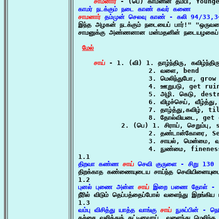
சாமனார்
சாமனார்
 தம்முன் செலவு காண் - கலி 94/33,3

இந்த அழகன் நடக்கும் நடையைப் பார்!" "ஒருவர
சாமனுக்கு அண்ணனான மன்மதனின் நடையழகைப் ப
மேல்
சாய்
 - 1. (வி) 1. தாழ்ந்திரு, கவிழ்ந்த
                  2. வளை, bend

                  3. மெலிந்துபோ, grow 
                  4. ஊறுபடு, get ruin
                  5. அழி. கெடு, destr
                  6. விழச்செய், வீழ்த்து
                  7. தாழ்த்து,கவிழ், til
                  8. தோல்வியடை, get 
           2. (பெ) 1. சிராய், செறும்பு, 
                  2. தண்டான்கோரை, Se
                  3. சாயல், மென்மை, வ
                  4. நுண்மை, fineness
திறவா கண்ண 
சாய்
 செவி குருளை - சிறு 130

திறக்காத கண்ணையுடைய சாய்ந்த செவியினையுடைய
புனல் புணை அன்ன 
சாய்
 இறை பணை தோள் - க

நீரில் விடும் தெப்பத்தைப்போல் வளைந்து இறங்கி
வம்பு விசித்து யாத்த வாங்கு 
சாய்
 நுசுப்பின் - ந

கச்சை வலித்துக் கட்டினவாய், வளைந்து மெலிந்த