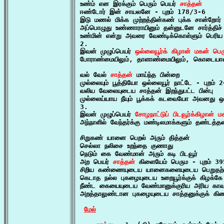
உண்ம் என இரக்கும் பெரும் பெயர் 
சாத்தன்
ஈண்டோர் இன் சாயலனே - புறம் 178/3-6

இடு மணல் மிக்க முற்றத்தின்கண் புக்க சான்றோர்

அப்பொழுது உண்ணாராயினும் தன்னுடனே சார்த்திச் ச
உண்மின் என்று அவரை வேண்டிக்கொள்ளும் பெரிய
2.

இவன் முழுப்பெயர் 
ஒல்லையூர்க் கிழான் மகன் பெர
போராண்மையிலும், தாளாண்மையிலும், கொடையாண்ம
வல் வேல் 
சாத்தன்
 மாய்ந்த பின்றை

முல்லையும் பூத்தியோ ஒல்லையூர் நாட்டே - புறம் 
வலிய வேலையுடைய சாத்தன் இறந்துபட்ட பின்பு

முல்லைய்யாய நீயும் பூக்கக் கடவையோ அவனது ஒல்
3.

இவன் முழுப்பெயர் 
சோழநாட்டுப் பிடவூர்க்கிழான் 
அந்நாளில் வேந்தர்க்கு மண்டிலமாக்களும் தண்டத்த
சிறுகண் யானை பெறல் அரும் தித்தன்

செல்லா நலிசை உறந்தை குணாது

நெடும் கை வேண்மான் அரும் கடி பிடவூர்

அற பெயர் 
சாத்தன்
 கிளையேம் பெரும - புறம் 39
சிறிய கண்ணையுடைய யானைகளையுடைய பெறுதற்கர
கெடாத நல்ல புகழையுடைய உறையூர்க்குக் கிழக்கே

நீண்ட கையையுடைய வேண்மானுக்குரிய அரிய காவல்
அறத்தாலுண்டான புகழையுடைய சாத்தனுக்குக் கி
மேல்