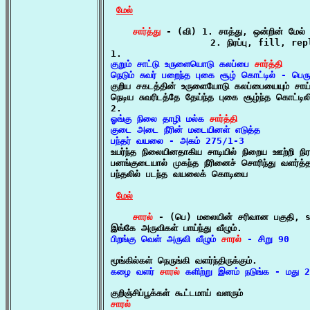
மேல்
சார்த்து
 - (வி) 1. சாத்து, ஒன்றின் மேல்
                  2. நிரப்பு, fill, rep
குறும் சாட்டு உருளையொடு கலப்பை 
சார்த்தி
நெடும் சுவர் பறைந்த புகை சூழ் கொட்டில் - பெர

குறிய சகடத்தின் உருளையோடு கலப்பையையும் சாய்
நெடிய சுவரிடத்தே தேய்ந்த புகை சூழ்ந்த கொட்டில
ஓங்கு நிலை தாழி மல்க 
சார்த்தி
குடை அடை நீரின் மடையினள் எடுத்த

பந்தர் வயலை - அகம் 275/1-3

உயர்ந்த நிலையினதாகிய சாடியில் நிறைய ஊற்றி நிரப்
பனங்குடையால் முகந்த நீரினைச் சொரிந்து வளர்த்த
பந்தலில் படந்த வயலைக் கொடியை 

மேல்
சாரல்
 - (பெ) மலையின் சரிவான பகுதி, 
பிறங்கு வெள் அருவி வீழும் 
சாரல்
 - சிறு 90
கழை வளர் 
சாரல்
 களிற்று இனம் நடுங்க - மது 
சாரல்