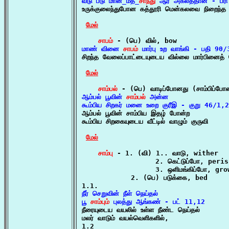
வடு படு மான்_மத_
சாந்து
 ஆர் அகலத்தான் - பர

உருக்குலைந்துபோன கத்தூரி மென்கலவை நிறைந்த 
மேல்
சாபம்
மாண் வினை 
சாபம்
 மார்பு உற வாங்கி - பதி 90/

சிறந்த வேலைப்பாட்டையுடைய வில்லை மார்பினைத்
மேல்
சாம்பல்
ஆம்பல் பூவின் 
சாம்பல்
 அன்ன

கூம்பிய சிறகர் மனை உறை குரீஇ - குறு 46/1,2

ஆம்பல் பூவின் சாம்பிய இதழ் போன்ற

கூம்பிய சிறகையுடைய வீட்டில் வாழும் குருவி

மேல்
சாம்பு
 - 1. (வி) 1.. வாடு, wither

                  2. கெட்டுப்போ, perish
                  3. ஒளிமங்கிப்போ, gro
            2. (பெ) படுக்கை, bed

நீர் செறுவின் நீள் நெய்தல்

பூ 
சாம்பும்
 புலத்து ஆங்கண் - பட் 11,12

நீரையுடைய வயலில் உள்ள நீண்ட நெய்தல்

மலர் வாடும் வயல்வெளிகளில்,
