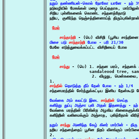
நறும் தண்ணியன்-கொல் நோகோ யானே - நற் 3

நடுவழியில் மேகங்கள் மழை பெய்ததாக, மார்பிலுள்
சிறிய புள்ளிகளைக் கொண்ட சந்தனத்தோடு

நறிய, குளிர்ந்த நெஞ்சத்தினனாய்த் திரும்புகின
மேல்
சாந்தாற்றி
மிசை படு 
சாந்தாற்றி
 போல - பரி 21/30

மேலே எடுத்துவைக்கப்பட்ட விசிறியைப் போல

மேல்
சாந்து
 - (பெ) 1. சந்தன மரம், சந்தனக் கட
                sandaleood tree, san
                 2. விழுது, மென்கலவை,
சாந்தில்
 தொடுத்த தீம் தேன் போல - நற் 1/4

சந்தனமரத்தில் சேர்த்துக்கட்டிய இனிய தேன்கூடு 
வேங்கை அம் கவட்டு இடை 
சாந்தின்
 செய்த

களிற்று துப்பு அஞ்சா புலி அதள் இதணத்து - நற

வேங்கை மரத்தின் பிரிகின்ற அழகிய கிளைகளுக்
களிற்றின் வலிமைக்கும் அஞ்சாத, புலித்தோல் விரித
நறும் 
சாந்து
 அணிந்த கேழ் கிளர் மார்பின் - திரு

நறிய சந்தனத்தைப் பூசின நிறம் விளங்கும் மார்பி