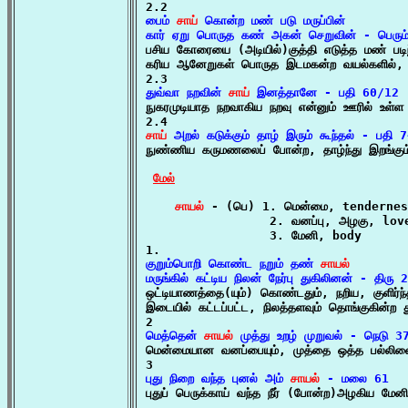
பைம் 
சாய்
 கொன்ற மண் படு மருப்பின்

கார் ஏறு பொருத கண் அகன் செறுவின் - பெரு

பசிய கோரையை (அடியில்)குத்தி எடுத்த மண் பட
கரிய ஆனேறுகள் பொருத இடமகன்ற வயல்களில்,	

துவ்வா நறவின் 
சாய்
 இனத்தானே - பதி 60/12

நுகரமுடியாத நறவாகிய நறவு என்னும் ஊரில் உள்
சாய்
 அறல் கடுக்கும் தாழ் இரும் கூந்தல் - பதி 

நுண்ணிய கருமணலைப் போன்ற, தாழ்ந்து இறங்கு
மேல்
சாயல்
 - (பெ) 1. மென்மை, tendernes
                 2. வனப்பு, அழகு, lov
                 3. மேனி, body

குறும்பொறி கொண்ட நறும் தண் 
சாயல்
மருங்கில் கட்டிய நிலன் நேர்பு துகிலினன் - திரு

ஒட்டியாணத்தை(யும்) கொண்டதும், நறிய, குளிர்
இடையில் கட்டப்பட்ட, நிலத்தளவும் தொங்குகின்ற 
மெத்தென் 
சாயல்
 முத்து உறழ் முறுவல் - நெடு 3

மென்மையான வனப்பையும், முத்தை ஒத்த பல்லினைய
புது நிறை வந்த புனல் அம் 
சாயல்
 - மலை 61

புதுப் பெருக்காய் வந்த நீர் (போன்ற)அழகிய மே