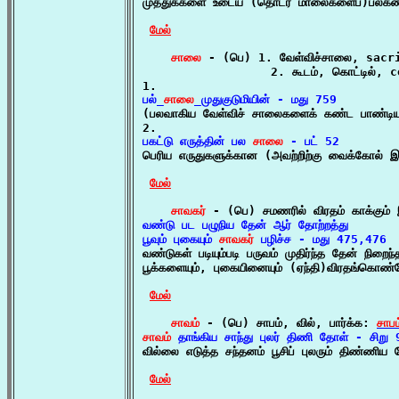

முத்துக்களை உடைய (தொடர் மாலைகளைப்)பலகணி
மேல்
சாலை
 - (பெ) 1. வேள்விச்சாலை, sacr
                  2. கூடம், கொட்டில், c
பல்_
சாலை
_முதுகுடுமியின் - மது 759

(பலவாகிய வேள்விச் சாலைகளைக் கண்ட பாண்டியன
பகட்டு எருத்தின் பல 
சாலை
 - பட் 52

பெரிய எருதுகளுக்கான (அவற்றிற்கு வைக்கோல் இ
மேல்
சாவகர்
வண்டு பட பழுநிய தேன் ஆர் தோற்றத்து

பூவும் புகையும் 
சாவகர்
 பழிச்ச - மது 475,476

வண்டுகள் படியும்படி பருவம் முதிர்ந்த தேன் நிறை
பூக்களையும், புகையினையும் (ஏந்தி)விரதங்கொண்டோர
மேல்
சாவம்
 - (பெ) சாபம், வில், பார்க்க: 
சாபம
சாவம்
 தாங்கிய சாந்து புலர் திணி தோள் - சிறு 

வில்லை எடுத்த சந்தனம் பூசிப் புலரும் திண்ணிய
மேல்