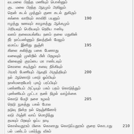
வடமலை பிறந்த மணியும் பொன்னும்

குட மலை பிறந்த ஆரமும் அகிலும்

தென் கடல் முத்தும் குண கடல் துகிரும்

கங்கை வாரியும் காவிரி பயனும்		190

ஈழத்து உணவும் காழகத்து ஆக்கமும்

அரியவும் பெரியவும் நெரிய ஈண்டி

வளம் தலைமயங்கிய நனம் தலை மறுகின்

நீர் நாப்பண்ணும் நிலத்தின் மேலும்

ஏமாப்ப இனிது துஞ்சி			195

கிளை கலித்து பகை பேணாது

வலைஞர் முன்றில் மீன் பிறழவும்

விலைஞர் குரம்பை மா ஈண்டவும்

கொலை கடிந்தும் களவு நீக்கியும்

அமரர் பேணியும் ஆவுதி அருத்தியும்	200

நல் ஆனொடு பகடு ஓம்பியும்

நான்மறையோர் புகழ் பரப்பியும்

பண்ணியம் அட்டியும் பசும் பதம் கொடுத்தும்

புண்ணியம் முட்டா தண் நிழல் வாழ்க்கை

கொடு மேழி நசை உழவர்		205

நெடு நுகத்து பகல் போல

நடுவு நின்ற நல் நெஞ்சினோர்

வடு அஞ்சி வாய் மொழிந்து

தமவும் பிறவும் ஒப்ப நாடி

கொள்வதூஉம் மிகை கொளாது கொடுப்பதூஉம் குறை கொடாது	210

பல் பண்டம் பகர்ந்து வீசும்
