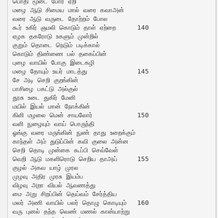
பொதி மூடை போர் ஏறி

மழை ஆடு சிமைய மால் வரை கவாஅன்

வரை ஆடு வருடை தோற்றம் போல

கூர் உகிர் ஞமலி கொடும் தாள் ஏற்றை	140

ஏழக தகரோடு உகளும் முன்றில்

குறும் தொடை நெடும் படிக்கால்

கொடும் திண்ணை பல் தகைப்பின்

புழை வாயில் போகு இடைகழி

மழை தோயும் உயர் மாடத்து		145

சே அடி செறி குறங்கின்

பாசிழை பகட்டு அல்குல்

தூசு உடை துகிர் மேனி

மயில் இயல் மான் நோக்கின்

கிளி மழலை மென் சாயலோர்		150

வளி நுழையும் வாய் பொருந்தி

ஓங்கு வரை மருங்கின் நுண் தாது உறைக்கும்

காந்தள் அம் துடுப்பின் கவி குலை அன்ன

செறி தொடி முன்கை கூப்பி செவ்வேள்

வெறி ஆடு மகளிரொடு செறிய தாஅய்	155

குழல் அகவ யாழ் முரல

முழவு அதிர முரசு இயம்ப

விழவு அறா வியல் ஆவணத்து

மை அறு சிறப்பின் தெய்வம் சேர்த்திய

மலர் அணி வாயில் பலர் தொழு கொடியும்	160

வரு புனல் தந்த வெண் மணல் கான்யாற்று
