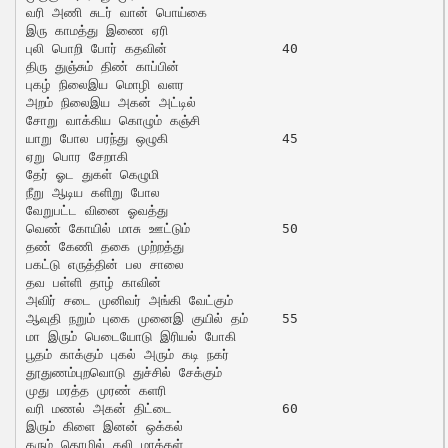
வரி அணி சுடர் வான் பொய்கை

இரு காமத்து இணை ஏரி

புலி பொறி போர் கதவின்		40

திரு துஞ்சும் திண் காப்பின்

புகழ் நிலைஇய மொழி வளர

அறம் நிலைஇய அகன் அட்டில்

சோறு வாக்கிய கொழும் கஞ்சி

யாறு போல பரந்து ஒழுகி		45

ஏறு பொர சேறாகி

தேர் ஓட துகள் கெழுமி

நீறு ஆடிய களிறு போல

வேறுபட்ட வினை ஓவத்து

வெண் கோயில் மாசு ஊட்டும்		50

தண் கேணி தகை முற்றத்து

பகட்டு எருத்தின் பல சாலை

தவ பள்ளி தாழ் காவின்

அவிர் சடை முனிவர் அங்கி வேட்கும்

ஆவுதி நறும் புகை முனைஇ குயில் தம்	55

மா இரும் பெடையோடு இரியல் போகி

பூதம் காக்கும் புகல் அரும் கடி நகர்

தூதுணம்புறவொடு துச்சில் சேக்கும்

முது மரத்த முரண் களரி

வரி மணல் அகன் திட்டை		60

இரும் கிளை இனன் ஒக்கல்

கரும் தொழில் கலி மாக்கள்
