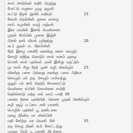
காய் செந்நெல் கதிர் அருந்து

மோட்டு எருமை முழு குழவி

கூட்டு நிழல் துயில் வதியும்		15

கோள் தெங்கின் குலை வாழை

காய் கமுகின் கமழ் மஞ்சள்

இன மாவின் இணர் பெண்ணை

முதல் சேம்பின் முளை இஞ்சி

அகல் நகர் வியல் முற்றத்து		20

சுடர் நுதல் மட நோக்கின்

நேர் இழை மகளிர் உணங்கு உணா கவரும்

கோழி எறிந்த கொடும் கால் கனம் குழை

பொன் கால் புதல்வர் புரவி இன்று உருட்டும்

மு கால் சிறு தேர் முன் வழி விலக்கும்	25

விலங்கு பகை அல்லது கலங்கு பகை அறியா

கொழும் பல் குடி செழும் பாக்கத்து

குறும் பல் ஊர் நெடும் சோணாட்டு

வெள்ளை உப்பின் கொள்ளை சாற்றி

நெல்லொடு வந்த வல் வாய் பஃறி	30

பணை நிலை புரவியின் அணை முதல் பிணிக்கும்

கழி சூழ் படப்பை கலி யாணர்

பொழில் புறவின் பூ தண்டலை

மழை நீங்கிய மா விசும்பின்

மதி சேர்ந்த மக வெண் மீன்		35

உரு கெழு திறல் உயர் கோட்டத்து

முருகு அமர் பூ முரண் கிடக்கை
