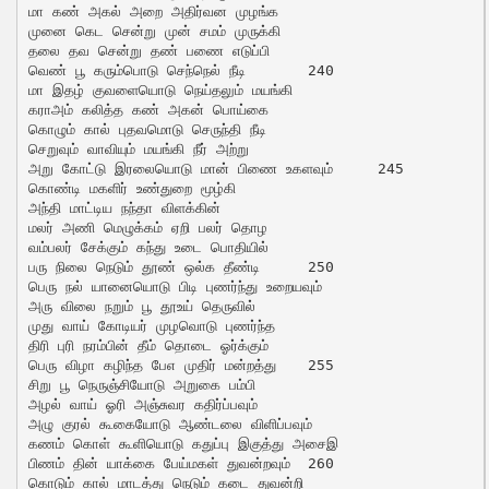
மா கண் அகல் அறை அதிர்வன முழங்க

முனை கெட சென்று முன் சமம் முருக்கி

தலை தவ சென்று தண் பணை எடுப்பி

வெண் பூ கரும்பொடு செந்நெல் நீடி	240

மா இதழ் குவளையொடு நெய்தலும் மயங்கி

கராஅம் கலித்த கண் அகன் பொய்கை

கொழும் கால் புதவமொடு செருந்தி நீடி

செறுவும் வாவியும் மயங்கி நீர் அற்று

அறு கோட்டு இரலையொடு மான் பிணை உகளவும்	245

கொண்டி மகளிர் உண்துறை மூழ்கி

அந்தி மாட்டிய நந்தா விளக்கின்

மலர் அணி மெழுக்கம் ஏறி பலர் தொழ

வம்பலர் சேக்கும் கந்து உடை பொதியில்

பரு நிலை நெடும் தூண் ஒல்க தீண்டி	250

பெரு நல் யானையொடு பிடி புணர்ந்து உறையவும்

அரு விலை நறும் பூ தூஉய் தெருவில்

முது வாய் கோடியர் முழவொடு புணர்ந்த

திரி புரி நரம்பின் தீம் தொடை ஓர்க்கும்

பெரு விழா கழிந்த பேஎ முதிர் மன்றத்து	255

சிறு பூ நெருஞ்சியோடு அறுகை பம்பி

அழல் வாய் ஓரி அஞ்சுவர கதிர்ப்பவும்

அழு குரல் கூகையோடு ஆண்டலை விளிப்பவும்

கணம் கொள் கூளியொடு கதுப்பு இகுத்து அசைஇ

பிணம் தின் யாக்கை பேய்மகள் துவன்றவும்	260

கொடும் கால் மாடத்து நெடும் கடை துவன்றி
