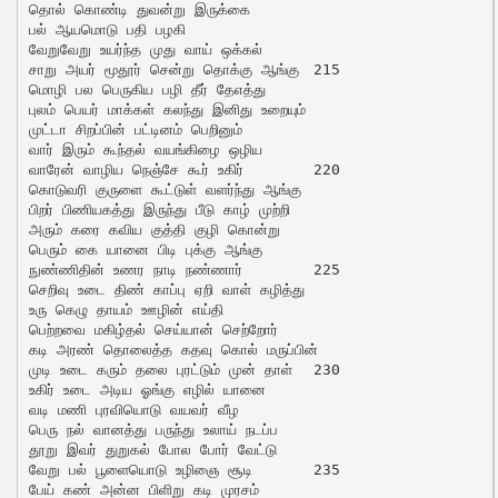
தொல் கொண்டி துவன்று இருக்கை

பல் ஆயமொடு பதி பழகி

வேறுவேறு உயர்ந்த முது வாய் ஒக்கல்

சாறு அயர் மூதூர் சென்று தொக்கு ஆங்கு	215

மொழி பல பெருகிய பழி தீர் தேஎத்து

புலம் பெயர் மாக்கள் கலந்து இனிது உறையும்

முட்டா சிறப்பின் பட்டினம் பெறினும்

வார் இரும் கூந்தல் வயங்கிழை ஒழிய

வாரேன் வாழிய நெஞ்சே கூர் உகிர்	220

கொடுவரி குருளை கூட்டுள் வளர்ந்து ஆங்கு

பிறர் பிணியகத்து இருந்து பீடு காழ் முற்றி

அரும் கரை கவிய குத்தி குழி கொன்று

பெரும் கை யானை பிடி புக்கு ஆங்கு

நுண்ணிதின் உணர நாடி நண்ணார்	225

செறிவு உடை திண் காப்பு ஏறி வாள் கழித்து

உரு கெழு தாயம் ஊழின் எய்தி

பெற்றவை மகிழ்தல் செய்யான் செற்றோர்

கடி அரண் தொலைத்த கதவு கொல் மருப்பின்

முடி உடை கரும் தலை புரட்டும் முன் தாள்	230

உகிர் உடை அடிய ஓங்கு எழில் யானை

வடி மணி புரவியொடு வயவர் வீழ

பெரு நல் வானத்து பருந்து உலாய் நடப்ப

தூறு இவர் துறுகல் போல போர் வேட்டு

வேறு பல் பூளையொடு உழிஞை சூடி	235

பேய் கண் அன்ன பிளிறு கடி முரசம்
