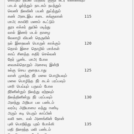
கொடும் திமில் பரதவர் குரூஉ சுடர் எண்ணவும்

பாடல் ஓர்த்தும் நாடகம் நயந்தும்

வெண் நிலவின் பயன் துய்த்தும்

கண் அடைஇய கடை கங்குலான்		115

மாஅ காவிரி மணம் கூட்டும்

தூஉ எக்கர் துயில் மடிந்து

வால் இணர் மடல் தாழை

வேலாழி வியன் தெருவில்

நல் இறைவன் பொருள் காக்கும்		120

தொல் இசை தொழில் மாக்கள்

காய் சினத்த கதிர் செல்வன்

தேர் பூண்ட மாஅ போல

வைகல்தொறும் அசைவு இன்றி

உல்கு செய குறைபடாது		125

வான் முகந்த நீர் மலை பொழியவும்

மலை பொழிந்த நீர் கடல் பரப்பவும்

மாரி பெய்யும் பருவம் போல

நீரினின்றும் நிலத்து ஏற்றவும்

நிலத்தினின்று நீர் பரப்பவும்		130

அளந்து அறியா பல பண்டம்

வரம்பு அறியாமை வந்து ஈண்டி

அரும் கடி பெரும் காப்பின்

வலி உடை வல் அணங்கின் நோன்

புலி பொறித்து புறம் போக்கி		135

மதி நிறைந்த மலி பண்டம்
