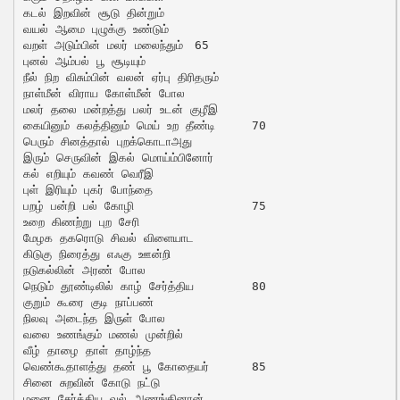
கடல் இறவின் சூடு தின்றும்

வயல் ஆமை புழுக்கு உண்டும்

வறள் அடும்பின் மலர் மலைந்தும்	65

புனல் ஆம்பல் பூ சூடியும்

நீல் நிற விசும்பின் வலன் ஏர்பு திரிதரும்

நாள்மீன் விராய கோள்மீன் போல

மலர் தலை மன்றத்து பலர் உடன் குழீஇ

கையினும் கலத்தினும் மெய் உற தீண்டி	70

பெரும் சினத்தால் புறக்கொடாஅது

இரும் செருவின் இகல் மொய்ம்பினோர்

கல் எறியும் கவண் வெரீஇ

புள் இரியும் புகர் போந்தை

பறழ் பன்றி பல் கோழி			75

உறை கிணற்று புற சேரி

மேழக தகரொடு சிவல் விளையாட

கிடுகு நிரைத்து எஃகு ஊன்றி

நடுகல்லின் அரண் போல

நெடும் தூண்டிலில் காழ் சேர்த்திய	80

குறும் கூரை குடி நாப்பண்

நிலவு அடைந்த இருள் போல

வலை உணங்கும் மணல் முன்றில்

வீழ் தாழை தாள் தாழ்ந்த

வெண்கூதாளத்து தண் பூ கோதையர்	85

சினை சுறவின் கோடு நட்டு

மனை சேர்த்திய வல் அணங்கினான்
