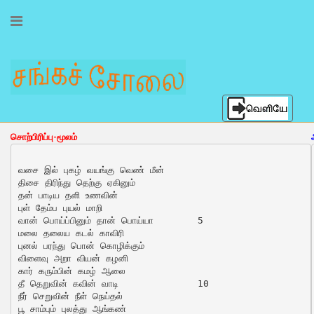
பட்டினப்பாலை
முழுத்திரையில் காண மேலே இருக்கும் மூன்று கோடுகளைத் தட்டுக. முந்தைய
நிலைக்கு மீண்டும் அதனையே தட்டுக
சொற்பிரிப்பு-மூலம்
வசை இல் புகழ் வயங்கு வெண் மீன்

திசை திரிந்து தெற்கு ஏகினும்

தன் பாடிய தளி உணவின்

புள் தேம்ப புயல் மாறி

வான் பொய்ப்பினும் தான் பொய்யா	5

மலை தலைய கடல் காவிரி

புனல் பரந்து பொன் கொழிக்கும்

விளைவு அறா வியன் கழனி

கார் கரும்பின் கமழ் ஆலை

தீ தெறுவின் கவின் வாடி		10

நீர் செறுவின் நீள் நெய்தல்

பூ சாம்பும் புலத்து ஆங்கண்
