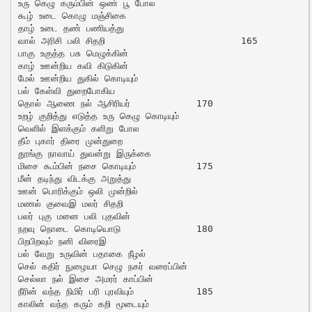
உரு கெழு கரும்பின் ஒண் பூ போல

கூழ் உடை கொழு மஞ்சிகை

தாழ் உடை தண் பணியத்து

வால் அரிசி பலி சிதறி			165

பாகு உகுத்த பசு மெழுக்கின்

காழ் ஊன்றிய கவி கிடுகின்

மேல் ஊன்றிய துகில் கொடியும்

பல் கேள்வி துறைபோகிய

தொல் ஆணை நல் ஆசிரியர்		170

உறழ் குறித்து எடுத்த உரு கெழு கொடியும்

வெளில் இளக்கும் களிறு போல

தீம் புகார் திரை முன்துறை

தூங்கு நாவாய் துவன்று இருக்கை

மிசை கூம்பின் நசை கொடியும்		175

மீன் தடிந்து விடக்கு அறுத்து

ஊன் பொரிக்கும் ஒலி முன்றில்

மணல் குவைஇ மலர் சிதறி

பலர் புகு மனை பலி புதவின்

நறவு நொடை கொடியொடு		180

பிறபிறவும் நனி விரைஇ

பல் வேறு உருவின் பதாகை நீழல்

செல் கதிர் நுழையா செழு நகர் வரைப்பின்

செல்லா நல் இசை அமரர் காப்பின்

நீரின் வந்த நிமிர் பரி புரவியும்		185

காலின் வந்த கரும் கறி மூடையும்
