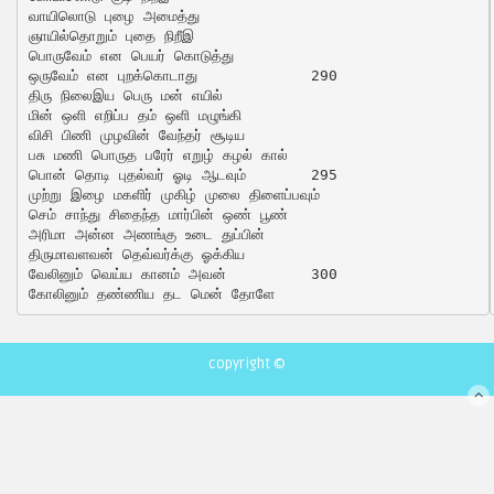
வாயிலொடு புழை அமைத்து

ஞாயில்தொறும் புதை நிறீஇ

பொருவேம் என பெயர் கொடுத்து

ஒருவேம் என புறக்கொடாது		290

திரு நிலைஇய பெரு மன் எயில்

மின் ஒளி எறிப்ப தம் ஒளி மழுங்கி

விசி பிணி முழவின் வேந்தர் சூடிய

பசு மணி பொருத பரேர் எறுழ் கழல் கால்

பொன் தொடி புதல்வர் ஓடி ஆடவும்	295

முற்று இழை மகளிர் முகிழ் முலை திளைப்பவும்

செம் சாந்து சிதைந்த மார்பின் ஒண் பூண்

அரிமா அன்ன அணங்கு உடை துப்பின்

திருமாவளவன் தெவ்வர்க்கு ஓக்கிய

வேலினும் வெய்ய கானம் அவன்		300

copyright ©